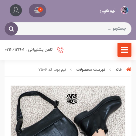
کیف
لیو‌هپی
و
0
کفش
زنانه
تلفن پشتیبانی : 02146121901
خانه
فهرست محصولات
نیم بوت کد 7506