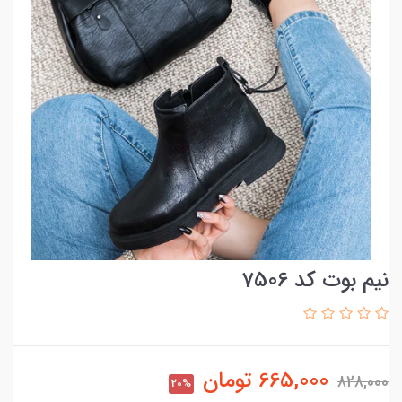
نیم بوت کد 7506
665,000
تومان
828,000
20%