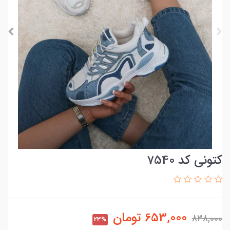
کتونی کد 7540
653,000
تومان
838,000
23%