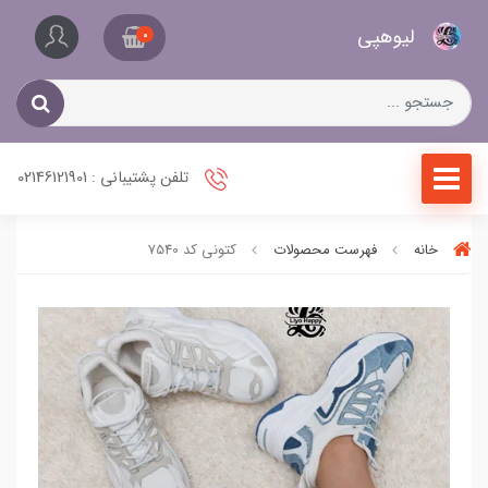
کیف
لیو‌هپی
و
0
کفش
زنانه
تلفن پشتیبانی : 02146121901
خانه
فهرست محصولات
کتونی کد 7540