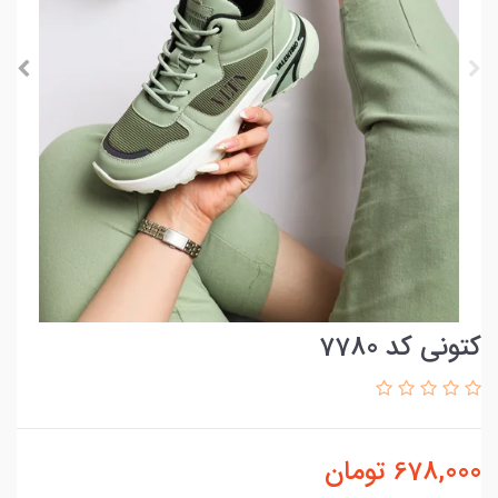
کتونی کد 7780
678,000
تومان