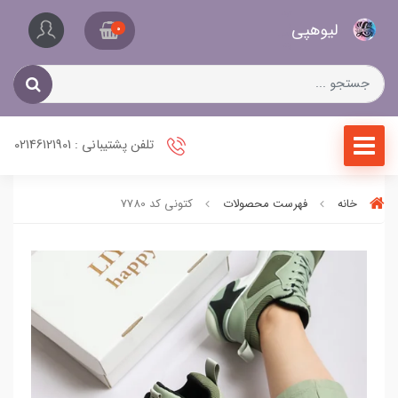
کیف
لیو‌هپی
و
0
کفش
زنانه
تلفن پشتیبانی : 02146121901
خانه
فهرست محصولات
کتونی کد 7780