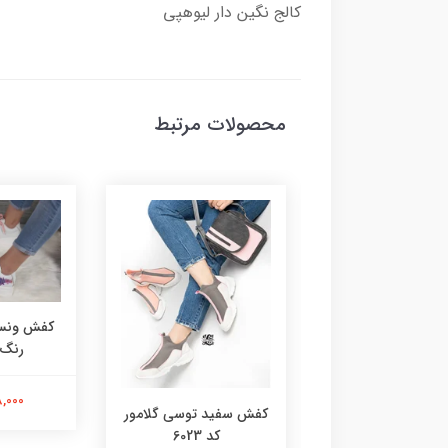
کالج نگین دار لیوهپی
محصولات مرتبط
کفش ونس 
رنگ کد
218,000 
 گروهبانی سفید
کفش سفید توسی گلامور
صورتی 6076
کد 6023