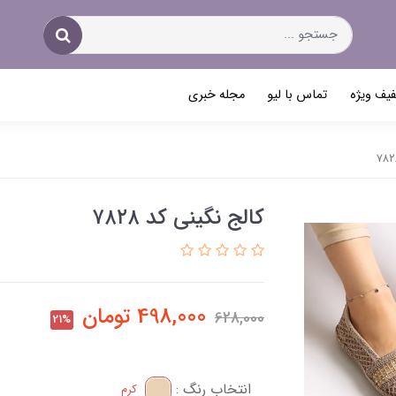
یف ویژه
تماس با لیو
مجله خبری
کالج نگینی کد ۷۸۲۸
498,000
تومان
628,000
21%
انتخاب رنگ :
کرم