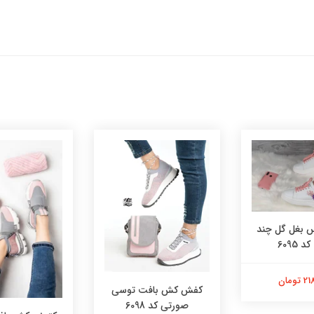
بغل گل چند
 6095
تومان
کفش کش بافت توسی
صورتی کد 6098