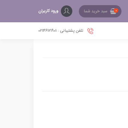
ورود کاربران
سبد خرید شما
0
تلفن پشتیبانی : 02146121901