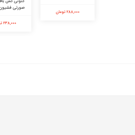
کتونی کش با
صورتی فشیون کد 
288,000 تومان
238,000 تومان