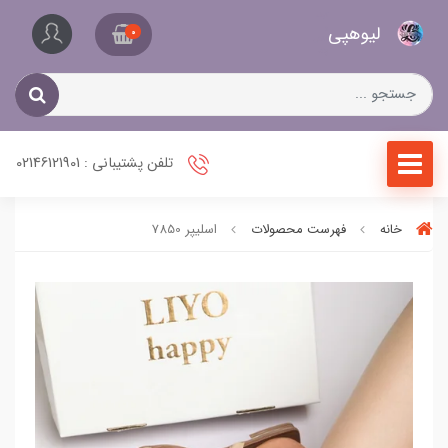
کیف
لیو‌هپی
و
0
کفش
زنانه
تلفن پشتیبانی : 02146121901
خانه
فهرست محصولات
اسلیپر 7850