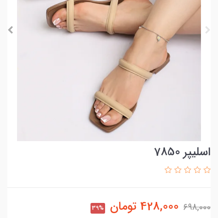
اسلیپر 7850
428,000
تومان
698,000
39%