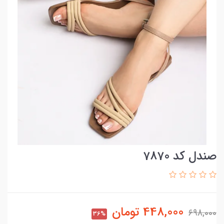
صندل کد 7870
448,000
تومان
698,000
36%