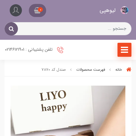
کیف
لیو‌هپی
و
0
کفش
زنانه
تلفن پشتیبانی : 02146121901
خانه
فهرست محصولات
صندل کد 7870