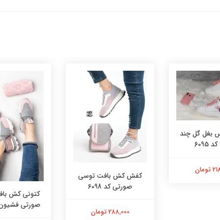
بغل گل چند
 6095
تومان
کفش کش بافت توسی
صورتی کد 6098
کتونی کش با
صورتی فشیون کد 
288,000 تومان