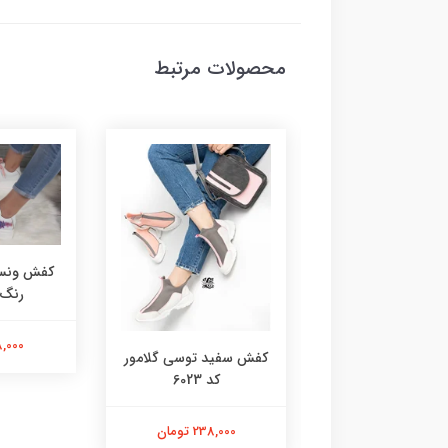
محصولات مرتبط
کفش ونس 
رنگ کد
218,000 
 گروهبانی سفید
کفش سفید توسی گلامور
صورتی 6076
کد 6023
218,000 تومان
238,000 تومان