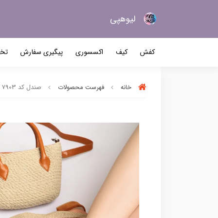
لیو‌هپی
کیف و کفش زنانه
کفش
کیف
اکسسوری
پیگیری سفارش
تخف
خانه
فهرست محصولات
صندل کد 7903