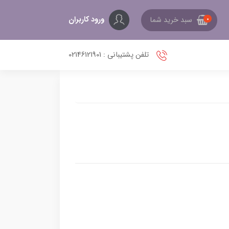
ورود کاربران
سبد خرید شما
0
تلفن پشتیبانی : 02146121901