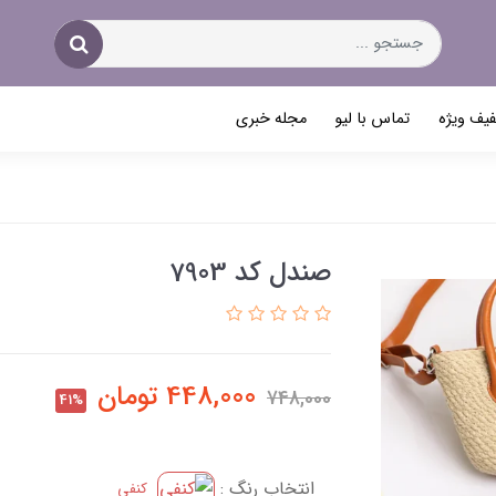
یف ویژه
تماس با لیو
مجله خبری
صندل کد 7903
448,000
تومان
748,000
41%
انتخاب رنگ :
کنفی