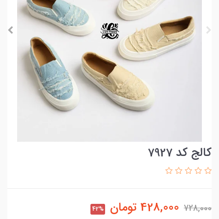
کالج کد 7927
428,000
تومان
728,000
42%