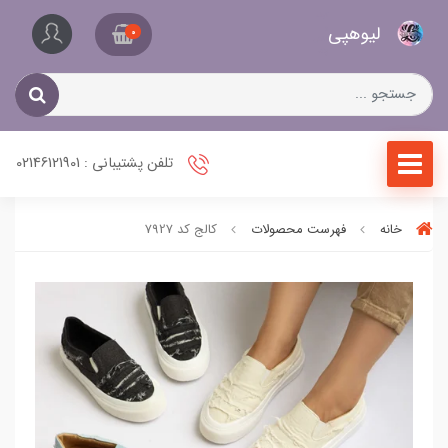
کیف
لیو‌هپی
و
0
کفش
زنانه
تلفن پشتیبانی : 02146121901
خانه
فهرست محصولات
کالج کد 7927