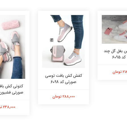
بغل گل چند
 6095
تومان
کفش کش بافت توسی
صورتی کد 6098
کتونی کش با
صورتی فشیون کد 
288,000 تومان
238,000 تومان