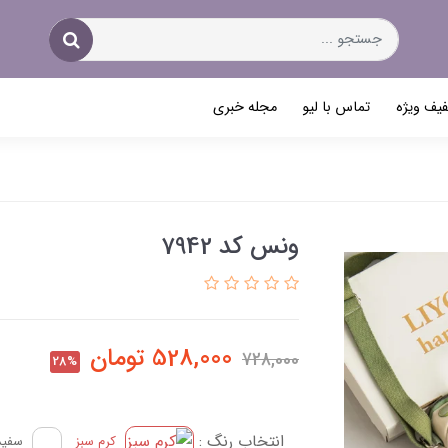
یف ویژه
تماس با لیو
مجله خبری
ونس کد 7942
528,000
تومان
728,000
28%
انتخاب رنگ :
کرم سبز
سفید