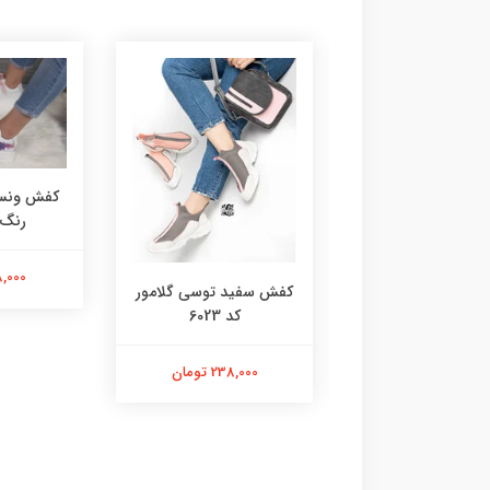
کفش ونس 
رنگ کد
218,000 
 گروهبانی سفید
کفش سفید توسی گلامور
صورتی 6076
کد 6023
218,000 تومان
238,000 تومان