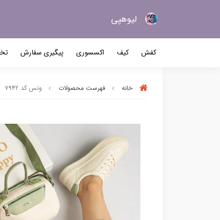
لیو‌هپی
کیف و کفش زنانه
کفش
کیف
اکسسوری
پیگیری سفارش
تخف
خانه
فهرست محصولات
ونس کد 7942