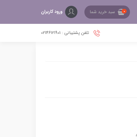
ورود کاربران
سبد خرید شما
0
تلفن پشتیبانی : 02146121901