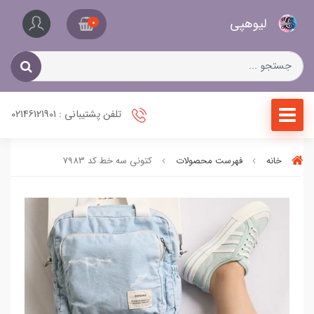
کیف
لیو‌هپی
و
0
کفش
زنانه
تلفن پشتیبانی : 02146121901
خانه
فهرست محصولات
کتونی سه خط کد 7983