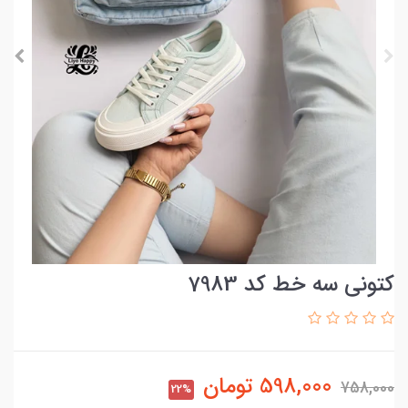
کتونی سه خط کد 7983
598,000
تومان
758,000
22%