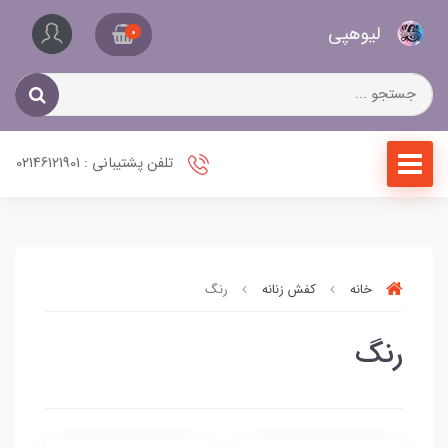
کیف
لیو‌هپی
و
0
کفش
زنانه
تلفن پشتیبانی : 02146121901
خانه
کفش زنانه
رنگ
رنگ