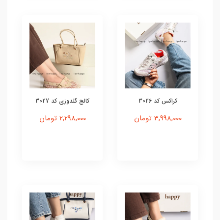
کراکس کد 3026
کالج گلدوزی کد 3027
3,998,000 تومان
2,298,000 تومان