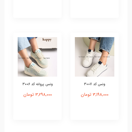
ونس کد 3007
ونس پروانه کد 3006
3,198,000 تومان
3,298,000 تومان