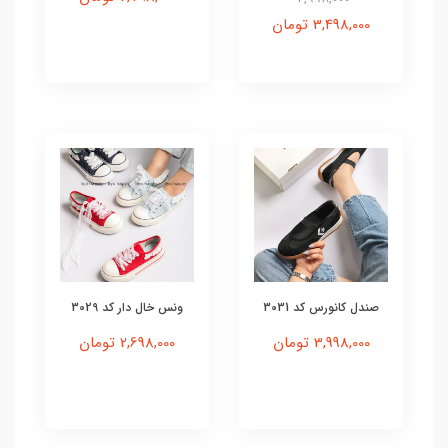
3,498,000 تومان
صندل کانورس کد 3031
ونس خال دار کد 3029
3,998,000 تومان
2,698,000 تومان