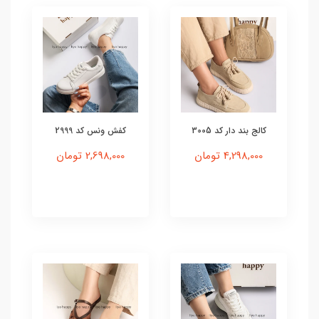
کالج بند دار کد 3005
کفش ونس کد 2999
4,298,000 تومان
2,698,000 تومان