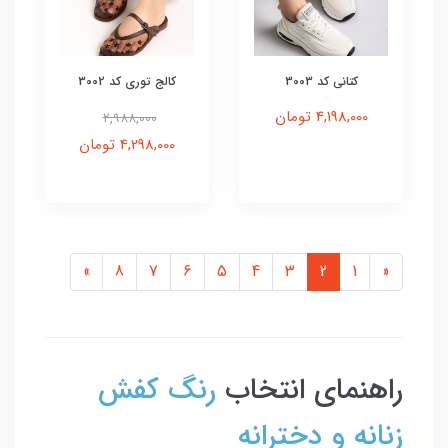
کتانی کد 3003
کالج توری کد 3002
4,198,000 تومان
2,988,000
4,298,000 تومان
»
8
7
6
5
4
3
2
1
«
راهنمای انتخاب
رنگ کفش
زنانه و دخترانه