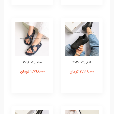
کتانی کد 3020
صندل کد 3018
3,998,000 تومان
2,798,000 تومان