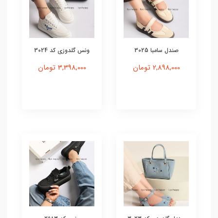
صندل سامبا 3025
ونس گلدوزی کد 3024
2,898,000 تومان
3,398,000 تومان