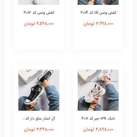
کفش ونس ck کد 3014
کفش ونس کد 3012
3,998,000 تومان
4,598,000 تومان
نایک v2k جیر کد 3011
آل استار ساق دار کد...
4,898,000 تومان
3,498,000 تومان