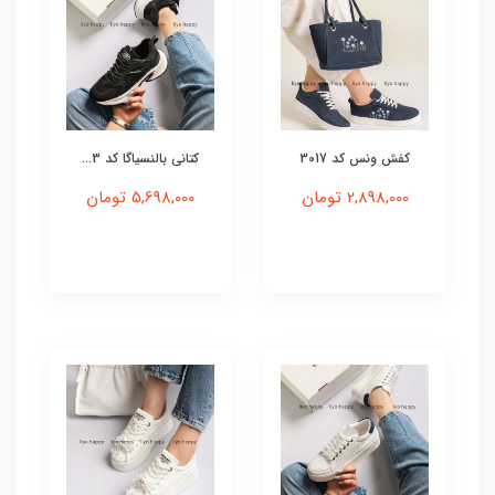
کفش ونس کد 3017
کتانی بالنسیاگا کد 3...
2,898,000 تومان
5,698,000 تومان