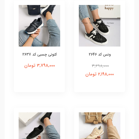
ونس کد 2646
کتونی چسبی کد 2637
3,798,000 تومان
3,298,000
2,198,000 تومان