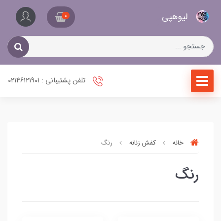
کیف
لیو‌هپی
و
0
کفش
زنانه
تلفن پشتیبانی : 02146121901
خانه
کفش زنانه
رنگ
رنگ