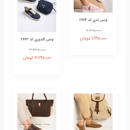
ونس تدی کد 2664
2,998,000
1,998,000 تومان
ونس گلدوزی کد 2663
3,398,000
3,298,000 تومان