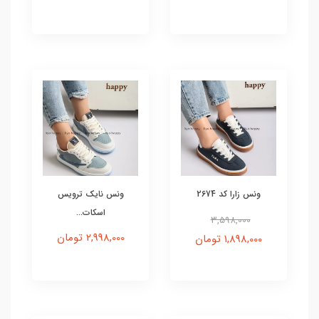
ونس زارا کد 2674
ونس نایک ترویس
اسکات...
3,598,000
2,998,000 تومان
1,898,000 تومان