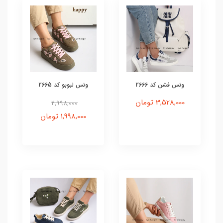
ونس فشن کد 2666
ونس لبوبو کد 2665
3,528,000 تومان
2,998,000
1,998,000 تومان