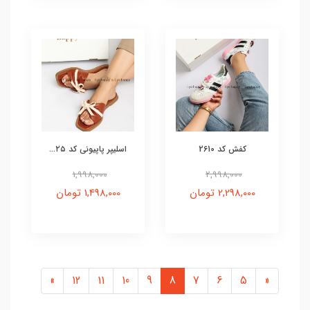
کفش کد 2610
اسلیپر پاپیونی کد ۲۵...
1,998,000
2,998,000
2,298,000 تومان
1,498,000 تومان
»
12
11
10
9
8
7
6
5
«