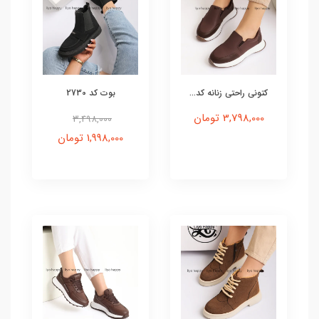
کتونی راحتی زنانه کد...
بوت کد 2730
3,798,000 تومان
3,498,000
1,998,000 تومان