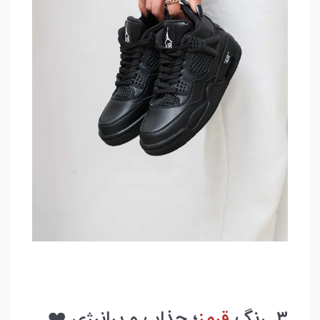
۳. رنگ
قرمز
؛ جذاب و پرانرژی ❤️