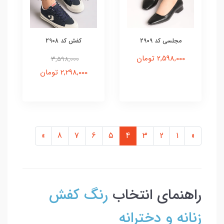
مجلسی کد 2909
کفش کد 2908
2,598,000 تومان
3,598,000
2,298,000 تومان
»
8
7
6
5
4
3
2
1
«
راهنمای انتخاب
رنگ کفش
زنانه و دخترانه