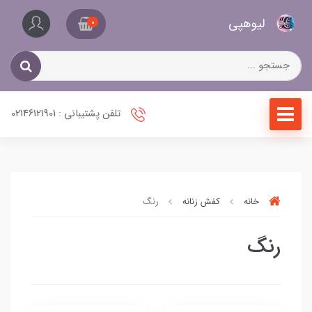
کیف
لیو‌هپی
و
0
کفش
زنانه
تلفن پشتیبانی : 02146121901
خانه
کفش زنانه
رنگ
رنگ