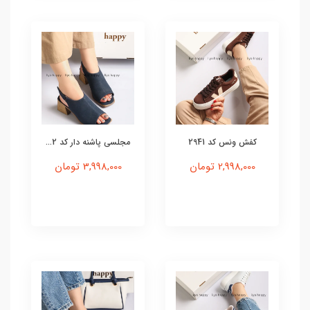
کفش ونس کد 2941
مجلسی پاشنه دار کد 2...
2,998,000 تومان
3,998,000 تومان