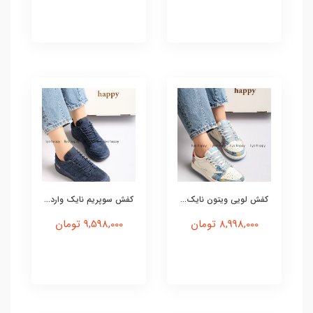
کفش لویی ویتون نایک...
کفش سوپریم نایک وارد...
8,998,000 تومان
9,598,000 تومان