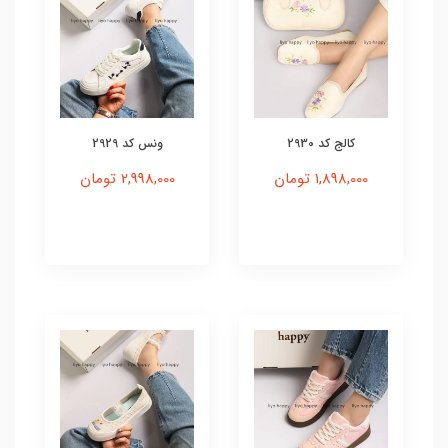
کالج کد 2930
ونس کد 2929
1,898,000 تومان
2,998,000 تومان