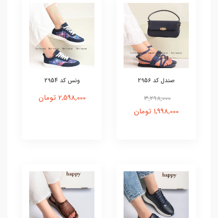
صندل کد 2956
ونس کد 2954
2,598,000 تومان
3,298,000
1,998,000 تومان