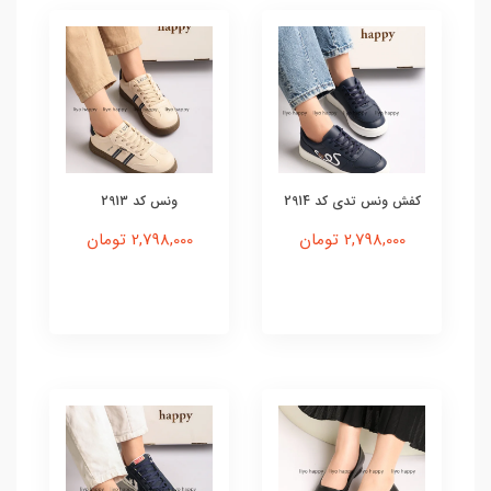
کفش ونس تدی کد 2914
ونس کد 2913
2,798,000 تومان
2,798,000 تومان