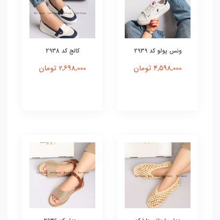
ونس پولو کد 2939
کالج کد 2938
4,598,000 تومان
2,698,000 تومان