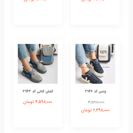
ونس کد 2946
کفش کتانی کد 2943
4,598,000 تومان
3,598,000
2,498,000 تومان