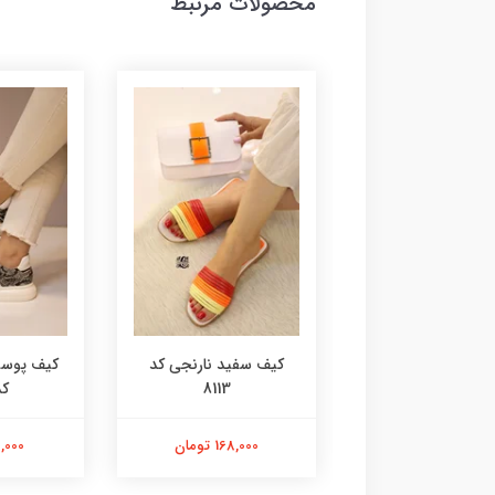
محصولات مرتبط
آدیداسی کد 8115
کیف سفید نارنجی کد
کیف پوست
8113
کد 
168,000 تومان
168,000 تومان
98,000 ت