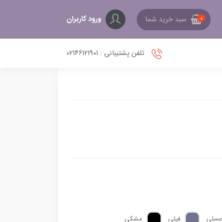
ورود کاربران
سبد خرید شما
0
تلفن پشتیبانی : 02146121901
عسلی
فیلی
مشکی