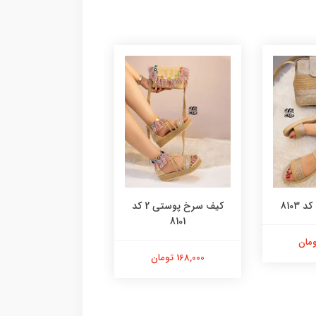
8103
کیف سرخ پوستی 2 کد
کیف پلنگی گرد کد 8100
8101
98,000 تومان
168,000 تومان