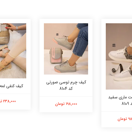
کیف چرم توسی صورتی
کیف کنفی لمه کد 
کد 8104
 ماری سفید
238,000 تومان
8109
198,000 تومان
ومان