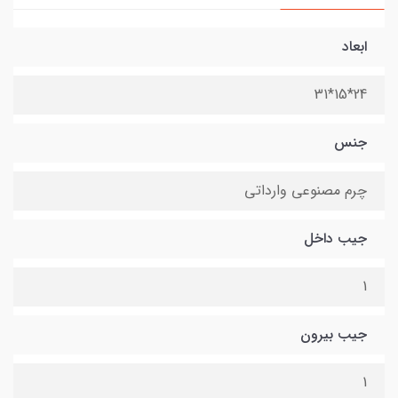
ابعاد
24*15*31
جنس
چرم مصنوعی وارداتی
جیب داخل
1
جیب بیرون
1