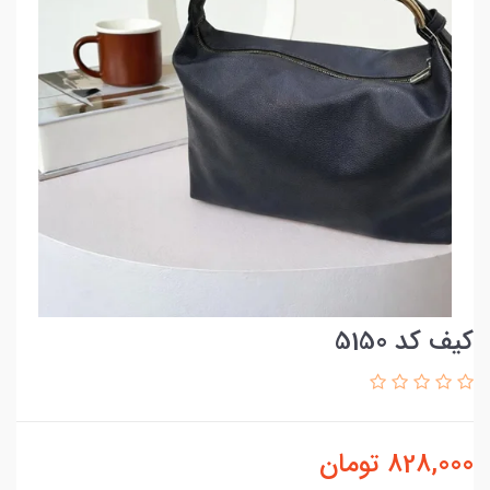
کیف کد 5150
828,000
تومان