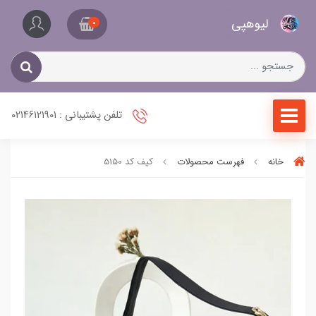
کیف
لیو‌هپی
و
0
کفش
زنانه
تلفن پشتیبانی : 02146121901
خانه
فهرست محصولات
کیف کد 5150