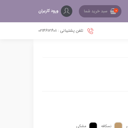
ورود کاربران
سبد خرید شما
0
تلفن پشتیبانی : 02146121901
نسکافه
مشکی