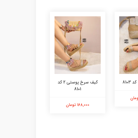
8103
کیف سرخ پوستی 2 کد
کیف پلنگی گرد کد 8100
8101
98,000 تومان
168,000 تومان