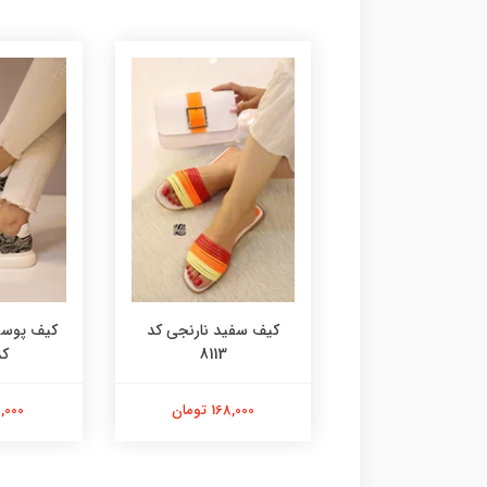
آدیداسی کد 8115
کیف سفید نارنجی کد
کیف پوست
8113
کد 
168,000 تومان
168,000 تومان
98,000 ت