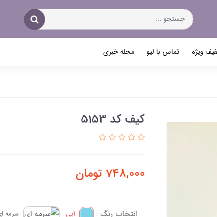
یف ویژه
تماس با لیو
مجله خبری
کیف کد 5153
748,000
تومان
انتخاب رنگ :
آبی
سرمه ای