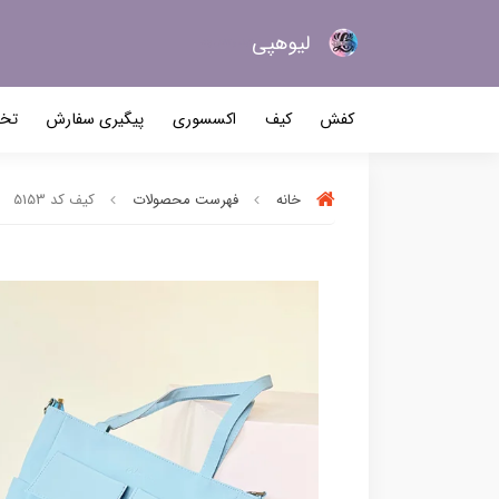
لیو‌هپی
کیف و کفش زنانه
کفش
کیف
اکسسوری
پیگیری سفارش
تخف
خانه
فهرست محصولات
کیف کد 5153