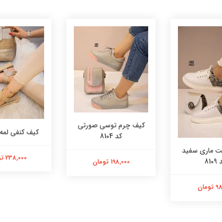
کیف چرم توسی صورتی
کیف کنفی لمه کد 
کد 8104
 ماری سفید
238,000 تومان
8109
198,000 تومان
ومان