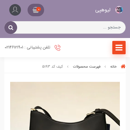
کیف
لیو‌هپی
و
0
کفش
زنانه
تلفن پشتیبانی : 02146121901
خانه
فهرست محصولات
کیف کد 5193