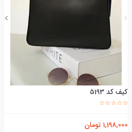
کیف کد 5193
1,198,000
تومان