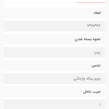
ابعاد
26*28*7
نحوه بسته شدن
زیپ
جنس
چرم بیاله وارداتی
جیب داخل
1