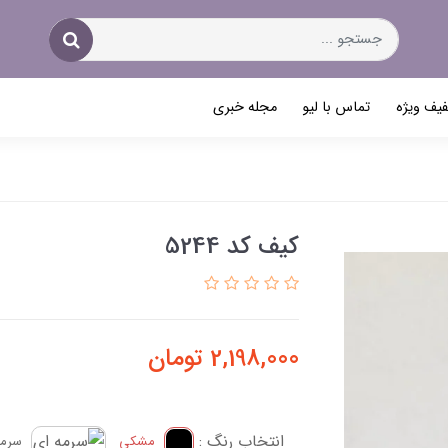
یف ویژه
تماس با لیو
مجله خبری
کیف کد 5244
2,198,000
تومان
انتخاب رنگ :
مشکی
سرمه