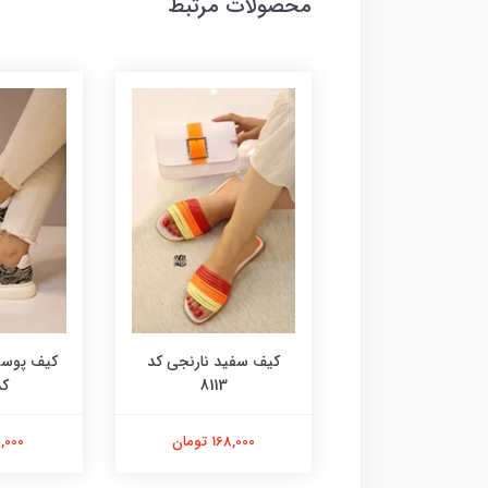
محصولات مرتبط
آدیداسی کد 8115
کیف سفید نارنجی کد
کیف پوست
8113
کد 
168,000 تومان
168,000 تومان
98,000 ت