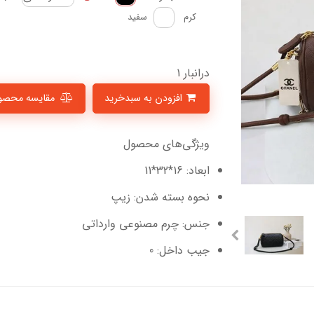
کرم
سفید
درانبار 1
افزودن به سبدخرید
مقایسه محصو
ویژگی‌های محصول
ابعاد: 16*32*11
نحوه بسته شدن: زیپ
جنس: چرم مصنوعی وارداتی
جیب داخل: 0