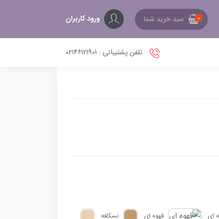
ورود کاربران
سبد خرید شما
0
تلفن پشتیبانی : 02146121901
 ای
قهوه ای
نسکافه