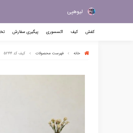
لیو‌هپی
کیف و کفش زنانه
کفش
کیف
اکسسوری
پیگیری سفارش
تخف
خانه
فهرست محصولات
کیف کد 5244