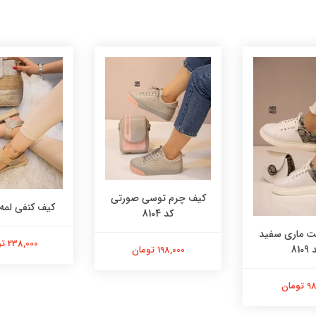
کیف چرم توسی صورتی
کیف کنفی لمه کد 
کد 8104
 ماری سفید
238,000 تومان
8109
198,000 تومان
ومان