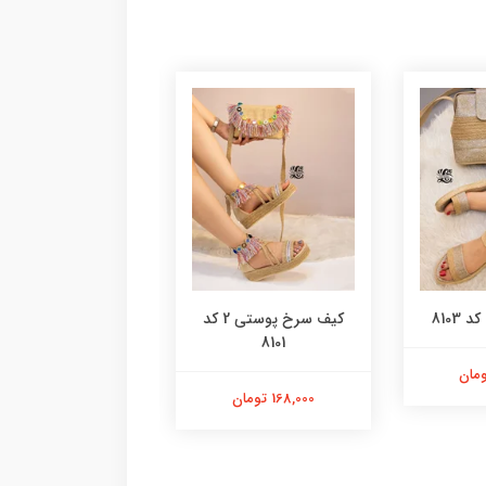
8103
کیف سرخ پوستی 2 کد
کیف پلنگی گرد کد 8100
8101
98,000 تومان
168,000 تومان