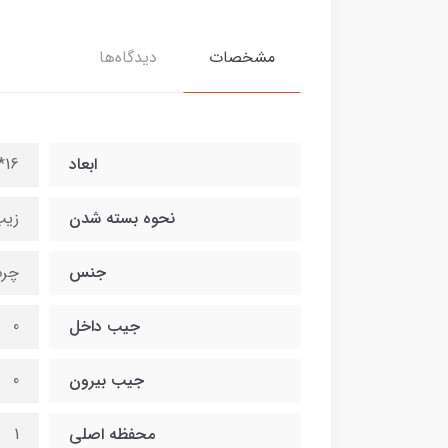
مشخصات
دیدگاه‌ها
ابعاد
16*32*11
نحوه بسته شدن
زی
جنس
چرم
جیب داخل
0
جیب بیرون
0
محفظه اصلی
1