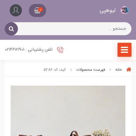
کیف
لیو‌هپی
و
0
کفش
زنانه
تلفن پشتیبانی : 02146121901
خانه
فهرست محصولات
کیف کد 5286