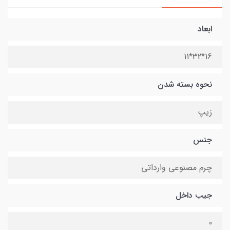
ابعاد
16*32*11
نحوه بسته شدن
زیپ
جنس
چرم مصنوعی وارداتی
جیب داخل
0