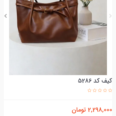
کیف کد 5286
2,298,000
تومان