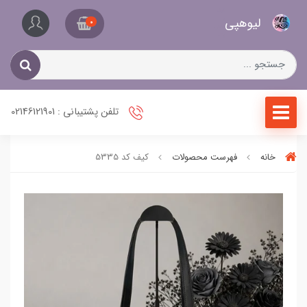
کیف
لیو‌هپی
و
0
کفش
زنانه
تلفن پشتیبانی : 02146121901
خانه
فهرست محصولات
کیف کد 5335