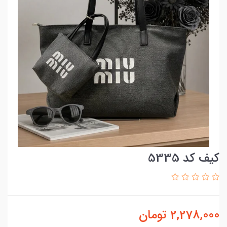
کیف کد 5335
2,278,000
تومان