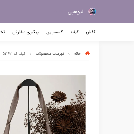
لیو‌هپی
کیف و کفش زنانه
کفش
کیف
اکسسوری
پیگیری سفارش
تخف
خانه
فهرست محصولات
کیف کد 5343