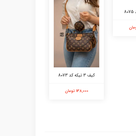
8
کیف چروک کد 8072
کیف 3 تیکه کد 8073
108,000 تومان
138,000 تومان