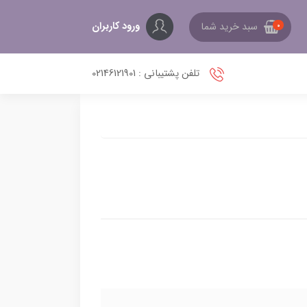
ورود کاربران
سبد خرید شما
0
تلفن پشتیبانی : 02146121901