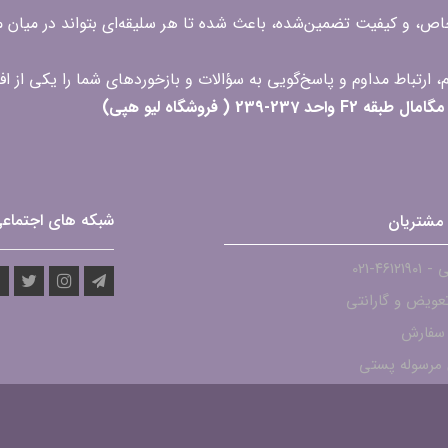
 خاص، و کیفیت تضمین‌شده، باعث شده تا هر سلیقه‌ای بتواند در میا
 ( فروشگاه لیو هپی)
شبکه های اجتماع
مشتریان
۴۶۱۲-021
عویض و گارانتی
 سفارش
مرسوله پستی