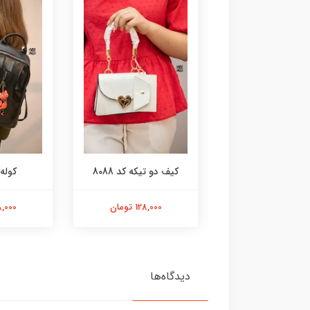
قفل دار کد 8080
کیف دو تیکه کد 8088
کوله کد
108,000 تومان
128,000 تومان
168,000 
دیدگاه‌ها