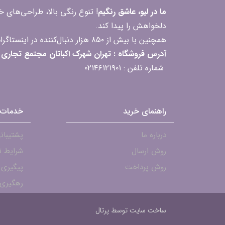
ما در لیو، عاشق رنگیم
! تنوع رنگی بالا، طراحی‌های
دلخواهش را پیدا کند.
همچنین با بیش از ۸۵۰ هزار دنبال‌کننده در اینستاگرام، ارتباط مداوم و پاسخ‌گویی به سؤالات و بازخوردهای شما را یکی از افتخارات‌مان می‌دانیم
آدرس فروشگاه : تهران شهرک اکباتان مجتمع تجاری مگامال طبقه F2 واحد 237-239
شماره تلفن : ۰۲۱۴۶۱۲۱۹۰۱
راهنمای خرید
خدمات 
درباره ما
پشتیبانی - ۱۹۰۱
روش ارسال
شرایط ت
روش پرداخت
پیگیری
رهگیری 
ساخت سایت توسط
پرتال