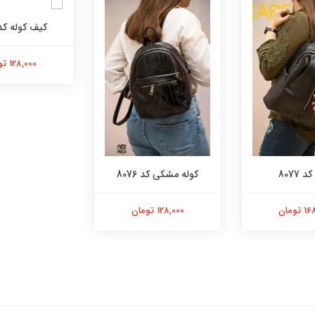
کیف کوله کد 075
128,000 تومان
 8077
کوله مشکی کد 8076
تومان
128,000 تومان