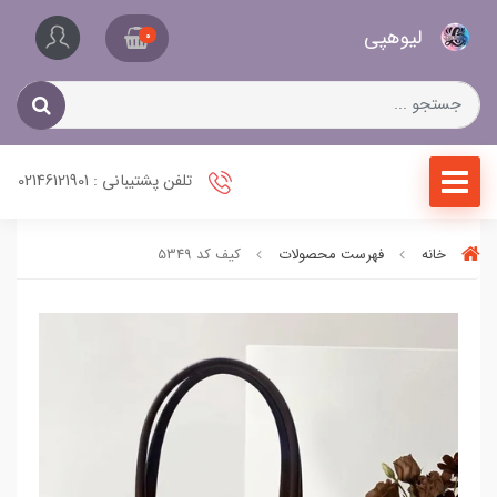
کیف
لیو‌هپی
و
0
کفش
زنانه
تلفن پشتیبانی : 02146121901
خانه
فهرست محصولات
کیف کد 5349