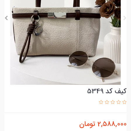
کیف کد 5349
2,588,000
تومان