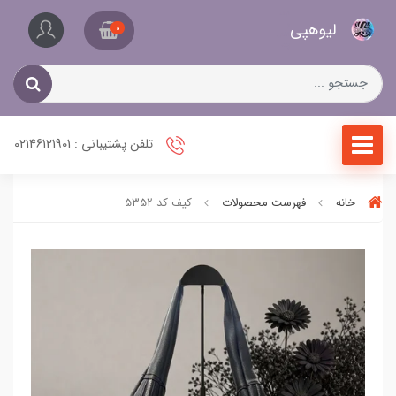
کیف
لیو‌هپی
و
0
کفش
زنانه
تلفن پشتیبانی : 02146121901
خانه
فهرست محصولات
کیف کد 5352