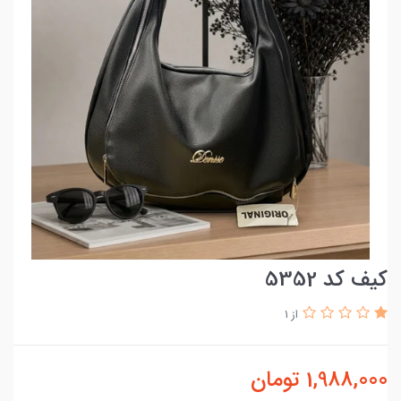
کیف کد 5352
از 1
1,988,000
تومان