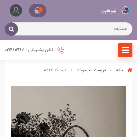
کیف
لیو‌هپی
و
0
کفش
زنانه
تلفن پشتیبانی : 02146121901
خانه
فهرست محصولات
کیف کد 5427