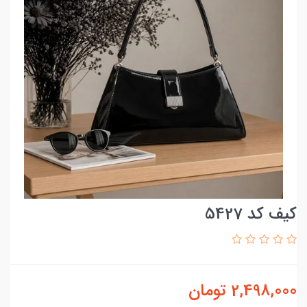
کیف کد 5427
2,498,000
تومان