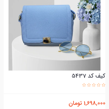
کیف کد 5437
1,698,000
تومان