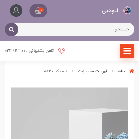
کیف
لیو‌هپی
و
0
کفش
زنانه
تلفن پشتیبانی : 02146121901
خانه
فهرست محصولات
کیف کد 5437