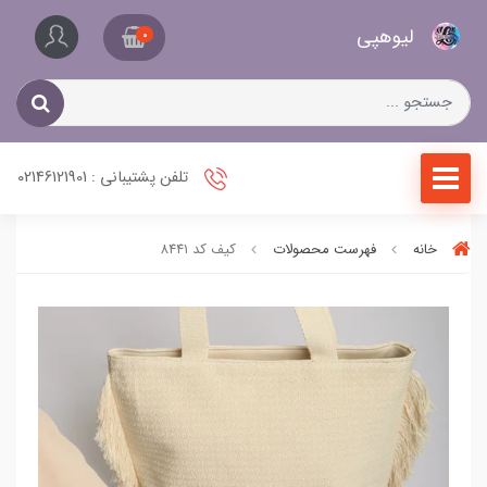
کیف
لیو‌هپی
و
0
کفش
زنانه
تلفن پشتیبانی : 02146121901
خانه
فهرست محصولات
کیف کد ۸۴۴۱