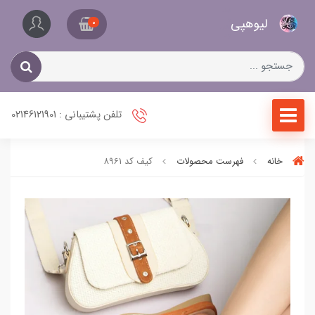
کیف
لیو‌هپی
و
0
کفش
زنانه
تلفن پشتیبانی : 02146121901
خانه
فهرست محصولات
کیف کد 8961