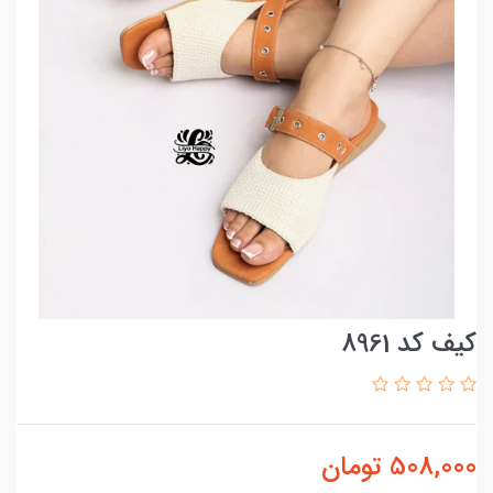
کیف کد 8961
508,000
تومان