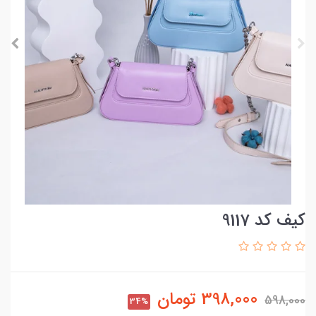
کیف کد 9117
398,000
تومان
598,000
34%