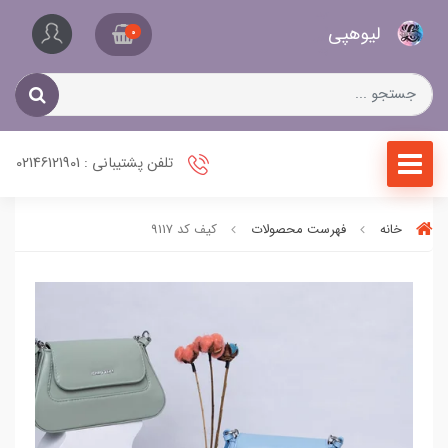
کیف
لیو‌هپی
و
0
کفش
زنانه
تلفن پشتیبانی : 02146121901
خانه
فهرست محصولات
کیف کد 9117