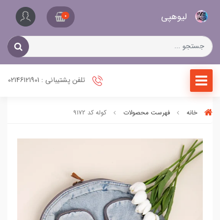
کیف
لیو‌هپی
و
0
کفش
زنانه
تلفن پشتیبانی : 02146121901
خانه
فهرست محصولات
کوله کد 9172