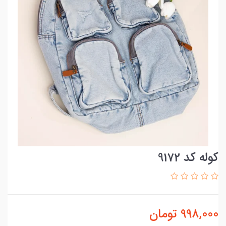
کوله کد 9172
998,000
تومان