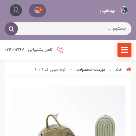
کیف
لیو‌هپی
و
0
کفش
زنانه
تلفن پشتیبانی : 02146121901
خانه
فهرست محصولات
کوله مینی کد 9239