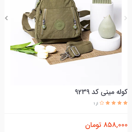
کوله مینی کد 9239
از 1
858,000
تومان