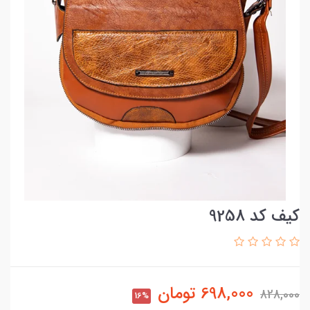
کیف کد 9258
698,000
تومان
828,000
16%