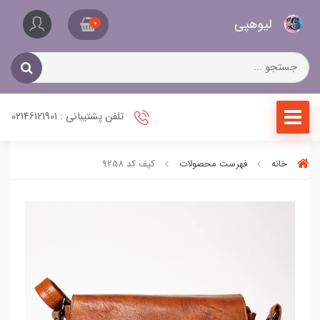
کیف
لیو‌هپی
و
0
کفش
زنانه
تلفن پشتیبانی : 02146121901
خانه
فهرست محصولات
کیف کد 9258