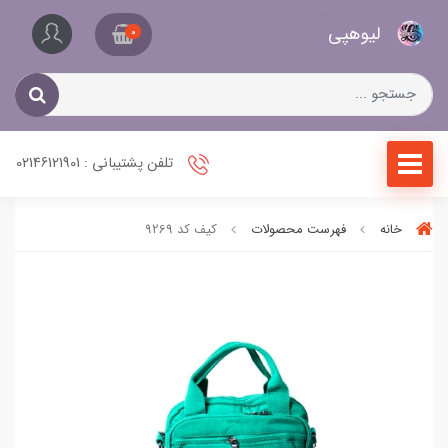
کیف
لیو‌هپی
و
0
کفش
زنانه
تلفن پشتیبانی : 02146121901
خانه
فهرست محصولات
کیف کد 9269