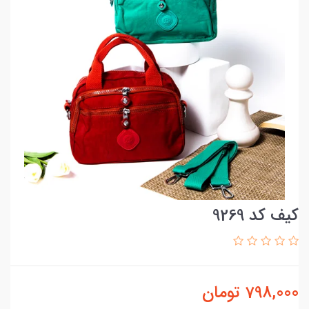
کیف کد 9269
798,000
تومان