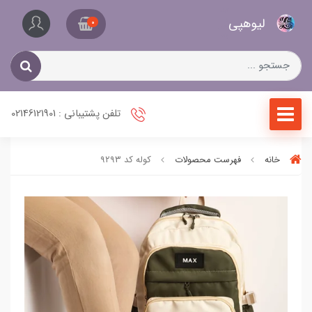
کیف
لیو‌هپی
و
0
کفش
زنانه
تلفن پشتیبانی : 02146121901
خانه
فهرست محصولات
کوله کد ۹۲۹۳