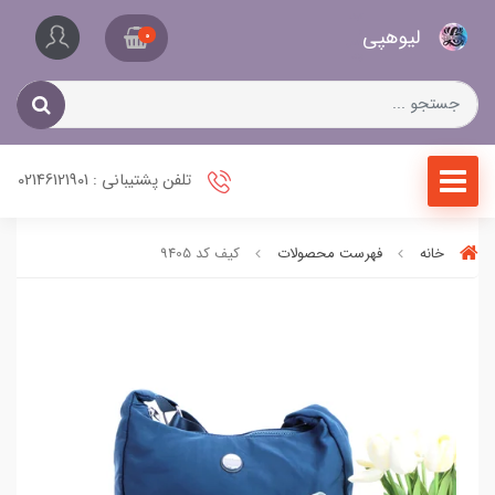
کیف
لیو‌هپی
و
0
کفش
زنانه
تلفن پشتیبانی : 02146121901
خانه
فهرست محصولات
کیف کد 9405