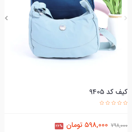
کیف کد 9405
598,000
تومان
798,000
26%