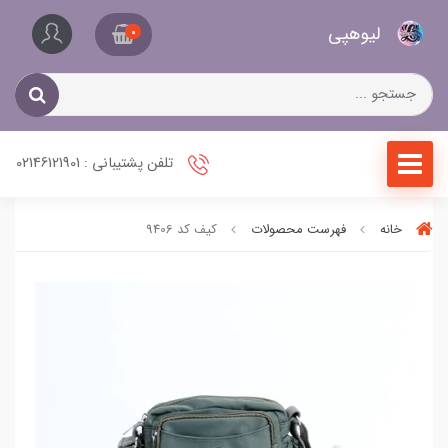
کیف
لیو‌هپی
و
0
کفش
زنانه
تلفن پشتیبانی : 02146121901
خانه
فهرست محصولات
کیف کد 9406