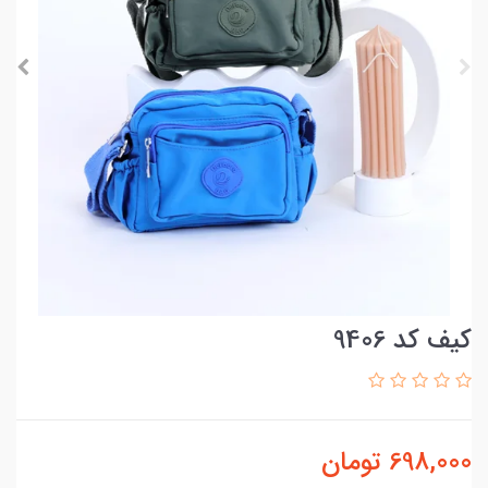
کیف کد 9406
698,000
تومان