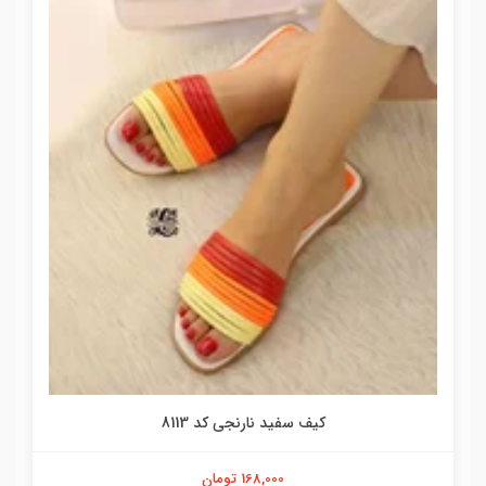
کیف سفید نارنجی کد 8113
168,000 تومان