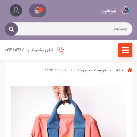
کیف
لیو‌هپی
و
0
کفش
زنانه
تلفن پشتیبانی : 02146121901
خانه
فهرست محصولات
کوله کد ۹۴۵۶