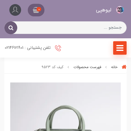
کیف
لیو‌هپی
و
0
کفش
زنانه
تلفن پشتیبانی : 02146121901
خانه
فهرست محصولات
کیف کد 9523