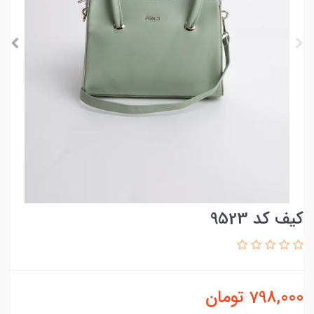
کیف کد 9523
798,000
تومان