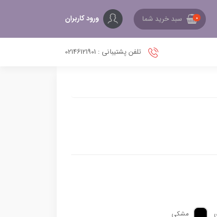
ورود کاربران
سبد خرید شما
0
تلفن پشتیبانی : 02146121901
مشکی