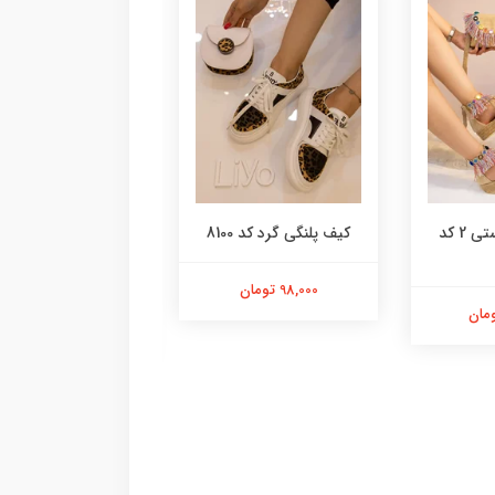
کیف سرخ پوستی 2 کد
کیف پلنگی گرد کد 8100
کیف کنفی کد 8095
98,000 تومان
168,000 تومان