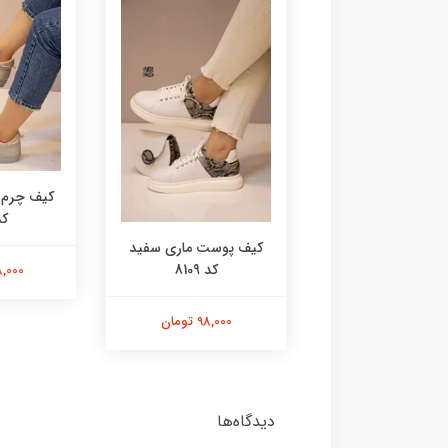
کیف چرم 
کد 4
 سفید نارنجی کد
کیف پوست ماری سفید
8113
کد 8109
198,000 
168,000 تومان
98,000 تومان
دیدگاه‌ها