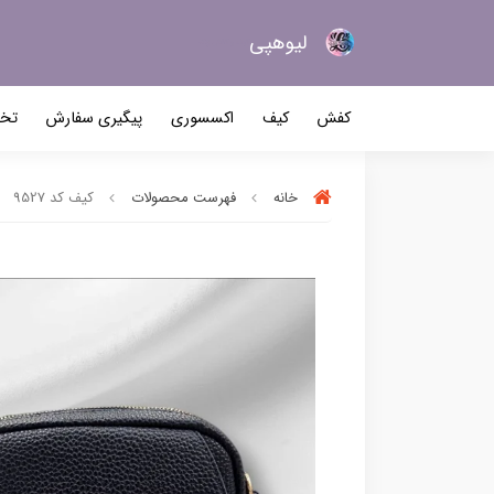
لیو‌هپی
کیف و کفش زنانه
کفش
کیف
اکسسوری
پیگیری سفارش
تخف
خانه
فهرست محصولات
کیف کد 9527