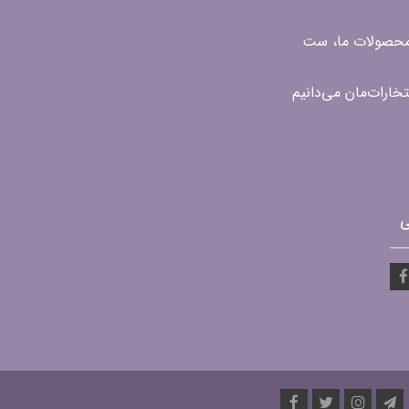
ن محصولات ما، ست
ی