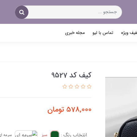
یف ویژه
تماس با لیو
مجله خبری
کیف کد 9527
578,000
تومان
انتخاب رنگ :
سبز
سرمه ای