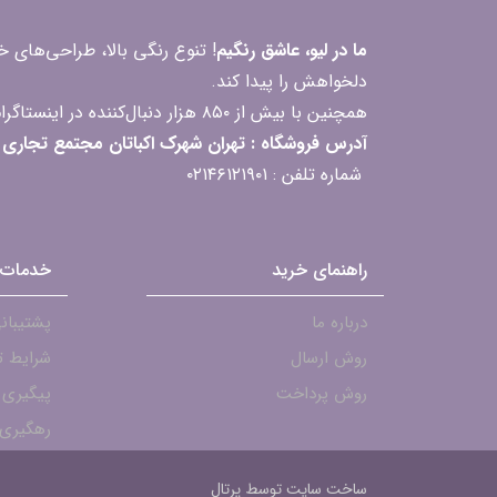
ما در لیو، عاشق رنگیم
! تنوع رنگی بالا، طراحی‌های
دلخواهش را پیدا کند.
همچنین با بیش از ۸۵۰ هزار دنبال‌کننده در اینستاگرام، ارتباط مداوم و پاسخ‌گویی به سؤالات و بازخوردهای شما را یکی از افتخارات‌مان می‌دانیم
آدرس فروشگاه : تهران شهرک اکباتان مجتمع تجاری مگامال طبقه F2 واحد 237-239
شماره تلفن : ۰۲۱۴۶۱۲۱۹۰۱
راهنمای خرید
خدمات 
درباره ما
پشتیبانی - ۱۹۰۱
روش ارسال
شرایط ت
روش پرداخت
پیگیری
رهگیری 
ساخت سایت توسط
پرتال