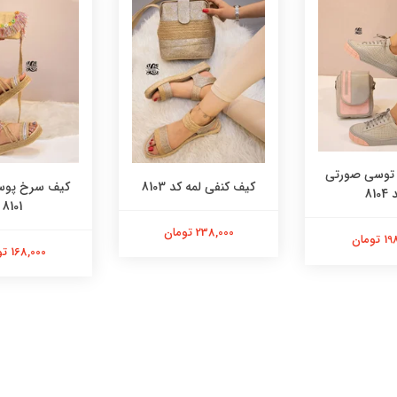
توسی صورتی
کیف کنفی لمه کد 8103
810
8101
238,000 تومان
تومان
168,000 تومان