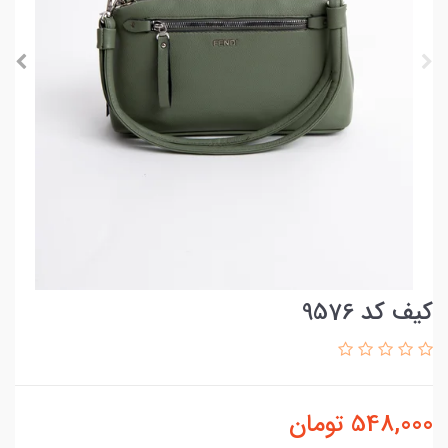
کیف کد 9576
548,000
تومان