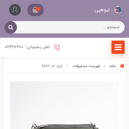
کیف
لیو‌هپی
و
0
کفش
زنانه
تلفن پشتیبانی : 02146121901
خانه
فهرست محصولات
کیف کد 9576