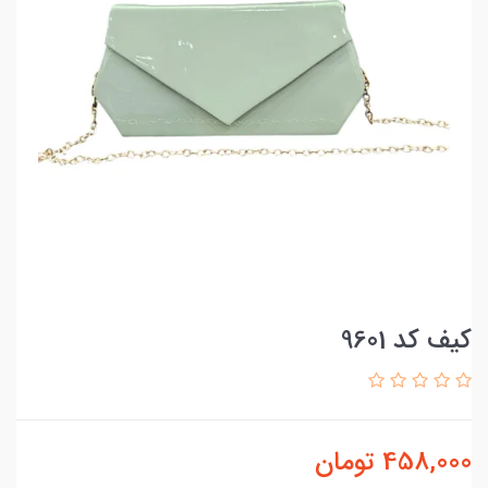
کیف کد 9601
458,000
تومان