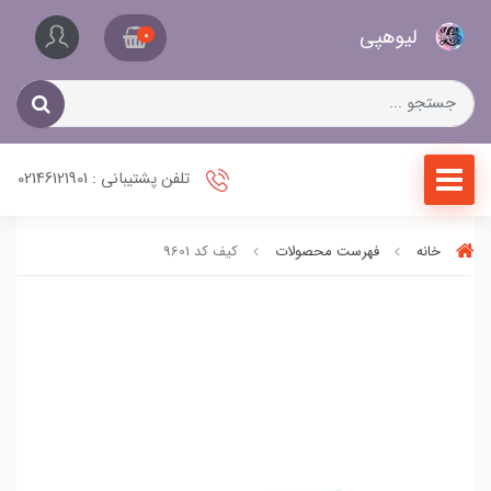
کیف
لیو‌هپی
و
0
کفش
زنانه
تلفن پشتیبانی : 02146121901
خانه
فهرست محصولات
کیف کد 9601