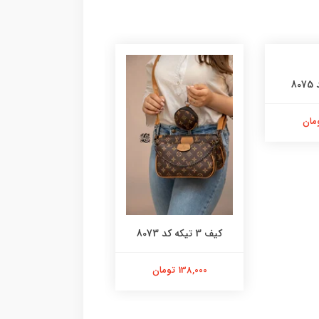
8
کیف چروک کد 8072
کیف 3 تیکه کد 8073
108,000 تومان
138,000 تومان