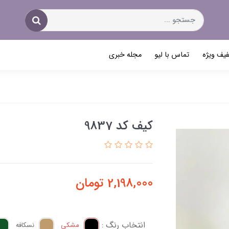
یف ویژه
تماس با لیو
مجله خبری
کیف کد 9837
2,198,000
تومان
انتخاب رنگ :
مشکی
نسکافه