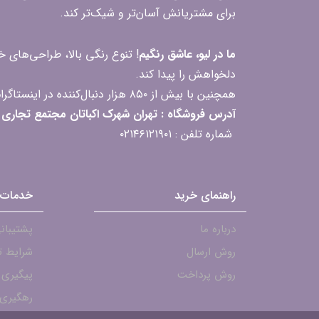
برای مشتریانش آسان‌تر و شیک‌تر کند.
ما در لیو، عاشق رنگیم
! تنوع رنگی بالا، طراحی‌های
دلخواهش را پیدا کند.
همچنین با بیش از ۸۵۰ هزار دنبال‌کننده در اینستاگرام، ارتباط مداوم و پاسخ‌گویی به سؤالات و بازخوردهای شما را یکی از افتخارات‌مان می‌دانیم
آدرس فروشگاه : تهران شهرک اکباتان مجتمع تجاری مگامال طبقه F2 واحد 237-239
شماره تلفن : ۰۲۱۴۶۱۲۱۹۰۱
راهنمای خرید
خدمات 
درباره ما
پشتیبانی - ۱۹۰۱
روش ارسال
شرایط ت
روش پرداخت
پیگیری
رهگیری 