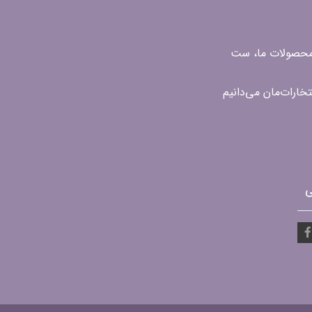
ن محصولات ما، ست
ی