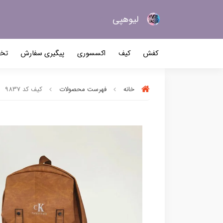
لیو‌هپی
کیف و کفش زنانه
کفش
کیف
اکسسوری
پیگیری سفارش
تخف
خانه
فهرست محصولات
کیف کد 9837