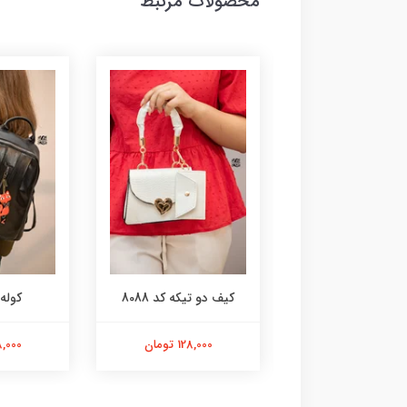
محصولات مرتبط
قفل دار کد 8080
کیف دو تیکه کد 8088
کوله کد
108,000 تومان
128,000 تومان
168,000 