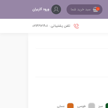
ورود کاربران
سبد خرید شما
0
تلفن پشتیبانی : 02146121901
سبز
طوسی
عسلی