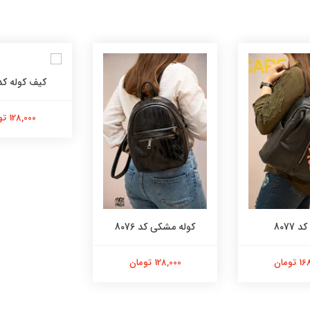
کیف کوله کد 075
128,000 تومان
 8077
کوله مشکی کد 8076
تومان
128,000 تومان