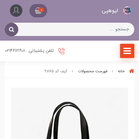
کیف
لیو‌هپی
و
0
کفش
زنانه
تلفن پشتیبانی : 02146121901
خانه
فهرست محصولات
کیف کد 9875