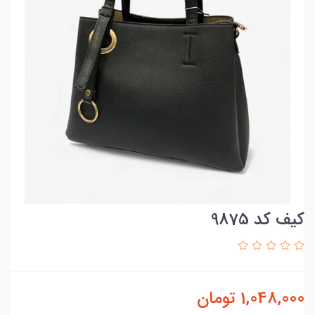
کیف کد 9875
1,048,000
تومان