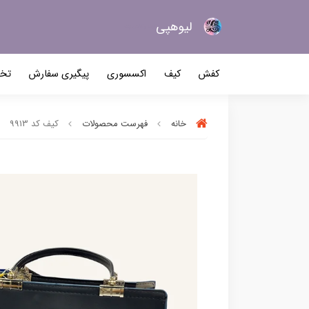
لیو‌هپی
کیف و کفش زنانه
کفش
کیف
اکسسوری
پیگیری سفارش
تخف
خانه
فهرست محصولات
کیف کد 9913