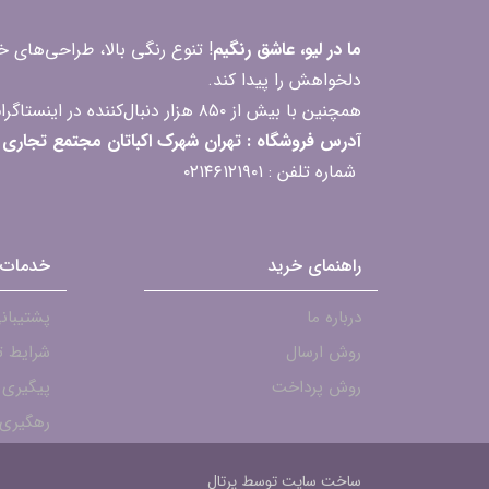
ما در لیو، عاشق رنگیم
! تنوع رنگی بالا، طراحی‌های
دلخواهش را پیدا کند.
همچنین با بیش از ۸۵۰ هزار دنبال‌کننده در اینستاگرام، ارتباط مداوم و پاسخ‌گویی به سؤالات و بازخوردهای شما را یکی از افتخارات‌مان می‌دانیم
آدرس فروشگاه : تهران شهرک اکباتان مجتمع تجاری مگامال طبقه F2 واحد 237-239
شماره تلفن : ۰۲۱۴۶۱۲۱۹۰۱
راهنمای خرید
خدمات 
درباره ما
پشتیبانی - ۱۹۰۱
روش ارسال
شرایط ت
روش پرداخت
پیگیری
رهگیری 
ساخت سایت توسط
پرتال