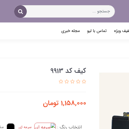
یف ویژه
تماس با لیو
مجله خبری
کیف کد 9913
1,158,000
تومان
انتخاب رنگ :
سرمه ای
مش