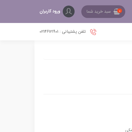
ورود کاربران
سبد خرید شما
0
تلفن پشتیبانی : 02146121901
کی