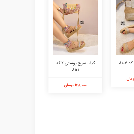
8103
کیف سرخ پوستی 2 کد
کیف پلنگی گرد کد 8100
8101
98,000 تومان
168,000 تومان