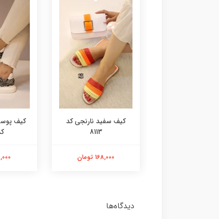
آدیداسی کد 8115
کیف سفید نارنجی کد
کیف پوست
8113
کد 
168,000 تومان
168,000 تومان
98,000 ت
دیدگاه‌ها