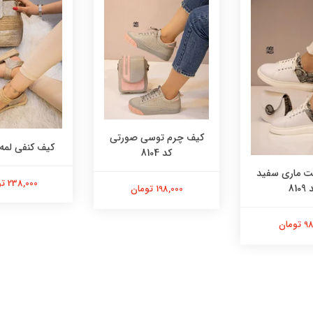
کیف چرم توسی صورتی
کیف کنفی لمه کد 
کد 8104
 ماری سفید
238,000 تومان
8109
198,000 تومان
ومان