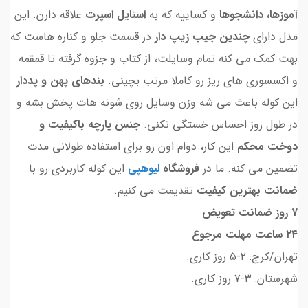
آموزها، دانشجوها
و کساییه که به
استایل اسپرت
علاقه دارن. این
مدل دارای
چندین جیب زیپ دار
در قسمت جلو و کناره هاست که
بهت کمک می کنه تمام وسایلت، از کتاب و جزوه گرفته تا قمقمه
و اکسسوری های ریز رو کاملا مرتب بچینی.
بندهای پهن و پددار
این کوله باعث می شه وزن وسایل روی شونه هات پخش بشه و
در طول روز احساس خستگی نکنی.
جنس پارچه باکیفیت و
دوخت محکم
این کار، دوام اون رو برای استفاده طولانی مدت
تضمین می کنه. ما در
فروشگاه
لیوهپی
این کوله کاربردی رو با
ضمانت بهترین کیفیت
تقدیمت می کنیم.
۷ روز ضمانت تعویض
۲۴ ساعت مهلت مرجوع
تهران/کرج: ۲-۵ روز کاری.
شهرستان: ۳-۷ روز کاری.