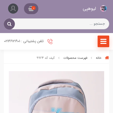
کیف
لیو‌هپی
و
0
کفش
زنانه
تلفن پشتیبانی : 02146121901
خانه
فهرست محصولات
کیف کد 9924