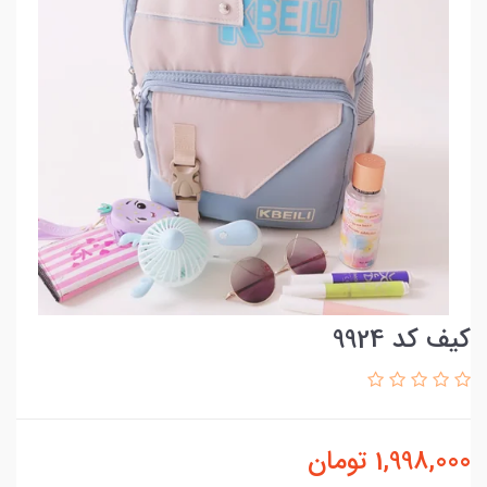
کیف کد 9924
1,998,000
تومان