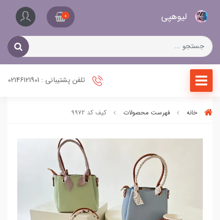
کیف
لیو‌هپی
و
0
کفش
زنانه
تلفن پشتیبانی : 02146121901
خانه
فهرست محصولات
کیف کد 9972