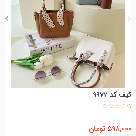
کیف کد 9972
598,000
تومان