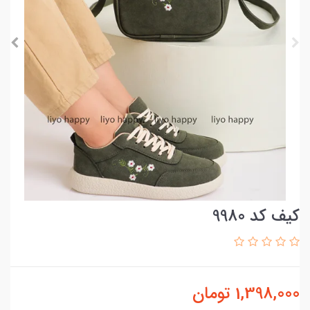
کیف کد 9980
1,398,000
تومان