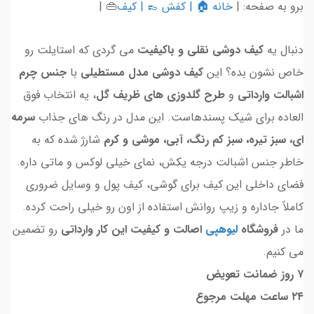
برو به صفحه: |
خانه
🏠 |
کفش
👞 |
کیف
👜 |
دنبال یه
کیف دوشی نقلی و باکیفیت
می گردی که استایلت رو
خاص نشون بده؟ این
کیف دوشی مدل مستطیلی
با
جنس چرم
اشبالت وارداتی
و
طرح گلدوزی های ظریف گل
، یه انتخاب فوق
العاده برای شیک پسندهاست. این مدل در رنگ های جذاب
سرمه
ای، سبز تیره، سبز کم رنگ، آبی، موشی و کرم
شارژ شده که به
خاطر جنس اشبالت درجه یکش، نمای خیلی لوکس و ماتی داره.
فضای داخلی این کیف برای گوشی، کیف پول و وسایل ضروری
کاملاً جاداره و زیپ روانش استفاده از اون رو خیلی راحت کرده.
ما در
فروشگاه
لیوهپی
اصالت و کیفیت این کار وارداتی
رو تضمین
می کنیم.
۷ روز ضمانت تعویض
۲۴ ساعت مهلت مرجوع