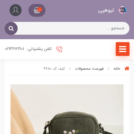
کیف
لیو‌هپی
و
0
کفش
زنانه
تلفن پشتیبانی : 02146121901
خانه
فهرست محصولات
کیف کد 9980