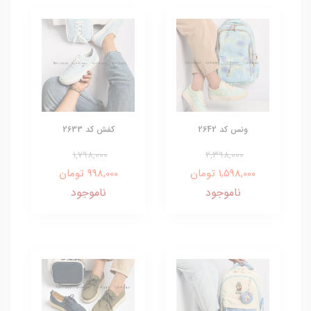
ونس کد 2642
کفش کد 2633
1,798,000
2,398,000
1,598,000 تومان
998,000 تومان
ناموجود
ناموجود