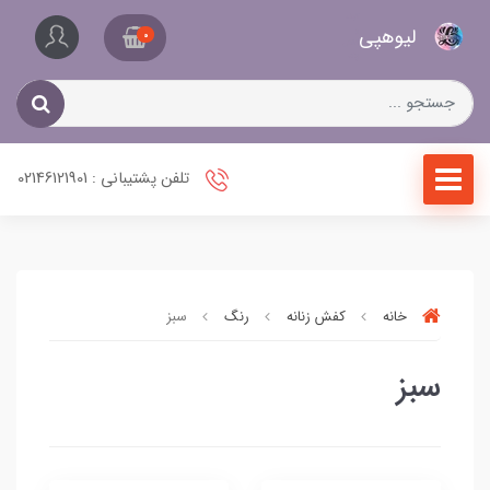
کیف
لیو‌هپی
و
0
کفش
زنانه
تلفن پشتیبانی : 02146121901
خانه
کفش زنانه
رنگ
سبز
سبز