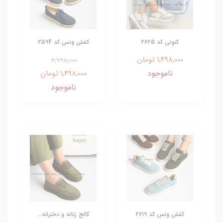
کتونی کد 2625
کفش ونس کد 2594
1,498,000 تومان
2,998,000
ناموجود
1,498,000 تومان
ناموجود
کفش ونس کد 2619
کالج زنانه و دخترانه...