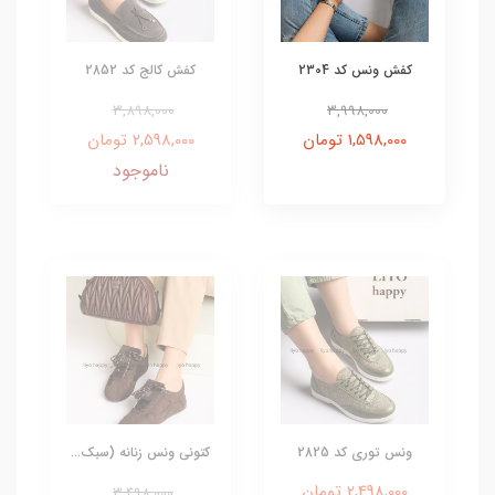
کفش ونس کد 2304
کفش کالج کد 2852
3,898,000
3,998,000
1,598,000 تومان
2,598,000 تومان
ناموجود
ونس توری کد 2825
کتونی ونس زنانه (سبک...
2,498,000 تومان
3,498,000