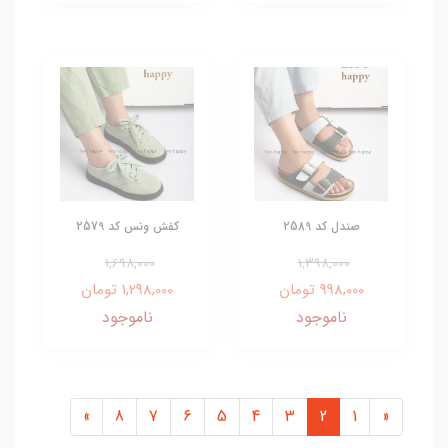
صندل کد 2589
کفش ونس کد 2579
1,698,000
1,398,000
998,000 تومان
1,298,000 تومان
ناموجود
ناموجود
»
8
7
6
5
4
3
2
1
«